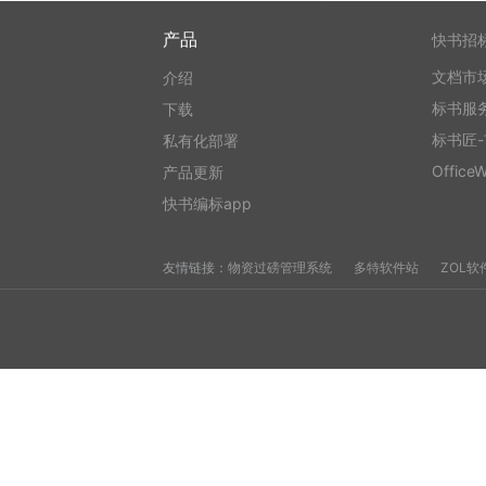
产品
快书招
文档市
介绍
标书服
下载
标书匠
私有化部署
Office
产品更新
快书编标app
友情链接：
物资过磅管理系统
多特软件站
ZOL软